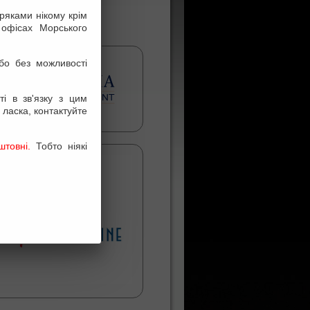
оряками нікому крім
 офісах Морського
бо без можливості
і в зв'язку з цим
 ласка, контактуйте
товні.
Тобто ніякі