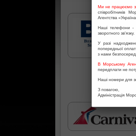
Ми не працюємо з
співробітників М
Агентства «Україна
Наші телефони - 
зворотного зв'язку.
У разі надходжен
попередньої оплати
з нами безпосеред
В Морському Аген
передплати не потр
Наші номери для з
З повагою,
Адміністрація Морс