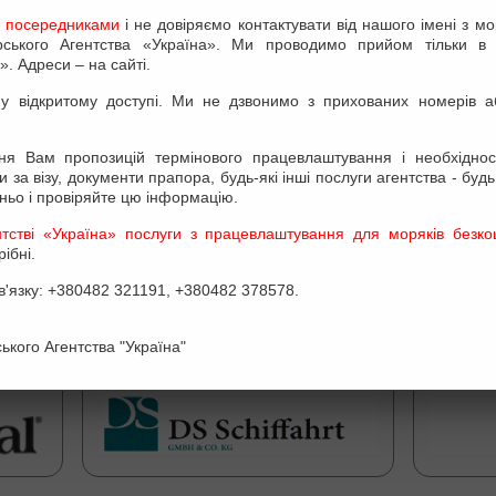
 посередниками
і не довіряємо контактувати від нашого імені з м
орського Агентства «Україна». Ми проводимо прийом тільки в
». Адреси – на сайті.
у відкритому доступі. Ми не дзвонимо з прихованих номерів а
ня Вам пропозицій термінового працевлаштування і необхідност
 за візу, документи прапора, будь-які інші послуги агентства - будь
ньо і провіряйте цю інформацію.
тстві «Україна» послуги з працевлаштування для моряків безкош
ібні.
в'язку: +380482 321191, +380482 378578.
ького Агентства "Україна"