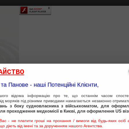
АЙСТВО
та Панове - наші Потенційні Клієнти,
ого відома інформацію про те, що останнім часом спостер
від моряків під різними приводами намагаються незаконно отримати
EPARTMENT
TECHNICAL DEPARTMENT
PAR
тань з боку судновласника з військкоматом, для оформл
для проходження медкомісії в Києві, для оформлення US ві
ас - не платити гроші на прохання / вимоги від будь-яких осіб аб
о діють від імені та за дорученням нашого Агентства.