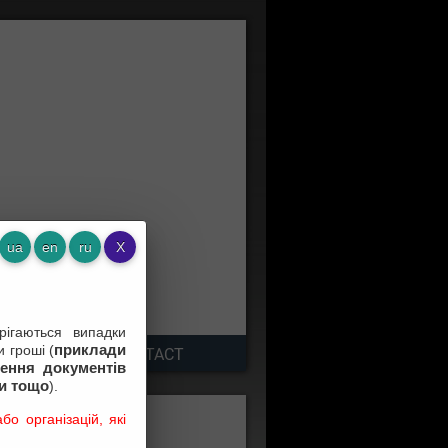
ігаються випадки
приклади
 гроші (
TNERS
CONTACT
ення документів
зи тощо
).
о організацій, які