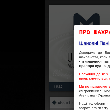
UKRAINA
ПРО ШАХР
Шановні Пані 
MARITIME AGENCY
Доводимо до Ваш
шахрайства, коли 
- вирішення пи
прапора судна, 
Прохання до всіх В
представляються, щ
Ми не працюємо з
UMA
CREWING D
співробітників М
Агентства «Україна
About Us
Наші телефони - 
зворотного зв'язку.