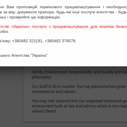
ня Вам пропозицій термінового працевлаштування і необхідност
The Company was established in 1993.
 за візу, документи прапора, будь-які інші послуги агентства - будь
ньо і провіряйте цю інформацію.
We deal in the two fields of Shipping - Recruitment of 
тстві «Україна» послуги з працевлаштування для моряків безкош
We cooperate with about a dozen of Owners and Manag
ібні.
worldwide.
в'язку: +380482 321191, +380482 378578.
At the same time our firm has gained high reputation a
labor market and Shipyards.
ького Агентства "Україна"
Company's Quality System is assessed in conformity w
and MLC 2006.
Safety, Environment, Responsibility and Quality are ke
philosophy.
Our staff is 50 in number. Our top personnel has great 
maintenance and repairs.
You may rest assured that our organized teamwork gua
environment both at sea and ashore, which in turn leads
valued Clients.