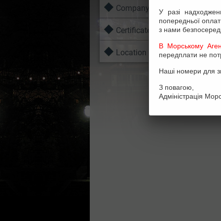
Company's Quality Policy
У разі надходжен
попередньої оплати
Certificates
з нами безпосеред
В Морському Аген
Location
передплати не потр
Наші номери для з
З повагою,
Адміністрація Морс