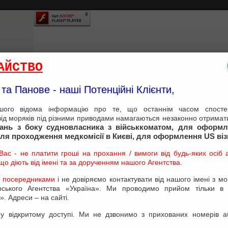
АЙСТВО
та Панове - наші Потенційні Клієнти,
ого відома інформацію про те, що останнім часом спостер
від моряків під різними приводами намагаються незаконно отримати
тань з боку судновласника з військкоматом, для оформл
для проходження медкомісії в Києві, для оформлення US ві
ас - не платити гроші на прохання / вимоги від будь-яких осіб аб
о діють від імені та за дорученням нашого Агентства.
 посередниками
і не довіряємо контактувати від нашого імені з м
EPARTMENT
TECHNICAL DEPARTMENT
PAR
орського Агентства «Україна». Ми проводимо прийом тільки в
». Адреси – на сайті.
у відкритому доступі. Ми не дзвонимо з прихованих номерів а
About Us