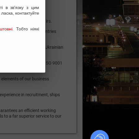
і в зв'язку з цим
 ласка, контактуйте
seafarers and Ships Repairs.
товні.
Тобто ніякі
ers from different countries
s a reliable company at Ukrainian
ith the requirements of ISO 9001
y elements of our business
experience in recruitment, ships
rantees an efficient working
 to a far superior service to our