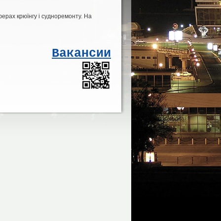
ферах крюїнгу і судноремонту. На
Вакансии